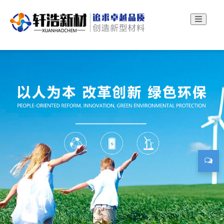
轩浩新材：钛酸酯偶联剂厂家、硅烷偶联剂厂家！