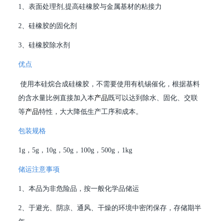
1、表面处理剂,提高硅橡胶与金属基材的粘接力
2、硅橡胶的固化剂
3、硅橡胶除水剂
优点
使用本硅烷合成硅橡胶，不需要使用有机锡催化，根据基料
的含水量比例直接加入本
产品
既可以达到除水、固化、交联
等
产品
特性，大大降低生产工序和成本。
包装规格
1g，5g，10g，50g，100g，500g，1kg
储运注意事项
1、本品为非危险品，按一般化学品储运
2、于避光、阴凉、通风、干燥的环境中密闭保存，存储期半