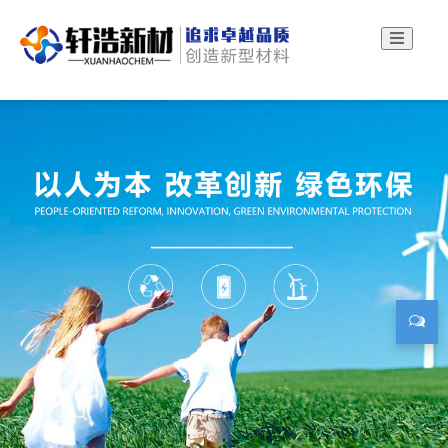
轩浩新材：钛酸酯偶联剂厂家、硅烷偶联剂厂家！