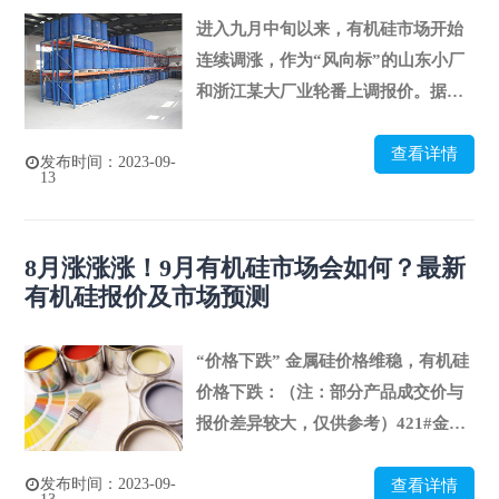
进入九月中旬以来，有机硅市场开始
连续调涨，作为“风向标”的山东小厂
和浙江某大厂业轮番上调报价。据统
计，近三天之内，山东小厂DMC累积
查看详情
涨价500元/吨后封盘，浙江大厂更是
发布时间：2023-09-
13
不仅早晚涨价，中午也在涨价，仅9月
13日一天内调价两次共1000元/吨，频
繁操作下有机硅DMC较9月10日上涨
8月涨涨涨！9月有机硅市场会如何？最新
1600元/吨，107胶及生胶均有相近幅
有机硅报价及市场预测
度的走高，其它单体厂多开启封盘不
接单模式，不过市场整体反弹已成定
“价格下跌” 金属硅价格维稳，有机硅
局。有机硅市场此轮
价格下跌：（注：部分产品成交价与
报价差异较大，仅供参考）421#金属
硅：华东地区报价14800-15500元/
发布时间：2023-09-
查看详情
吨；DMC：13200-13600元/吨;107