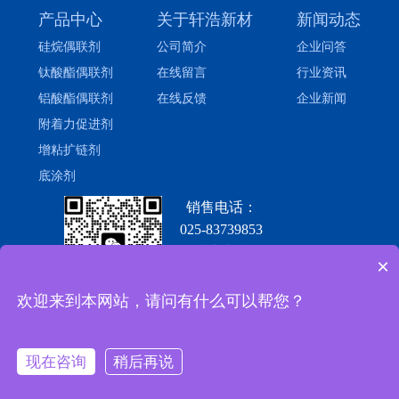
产品中心
关于轩浩新材
新闻动态
硅烷偶联剂
公司简介
企业问答
钛酸酯偶联剂
在线留言
行业资讯
铝酸酯偶联剂
在线反馈
企业新闻
附着力促进剂
增粘扩链剂
底涂剂
销售电话：
025-83739853
技术支持
×
13327821838
欢迎来到本网站，请问有什么可以帮您？
查看手机端
现在咨询
稍后再说
|
苏ICP备15026854号-1
首页
产品
新闻
联系