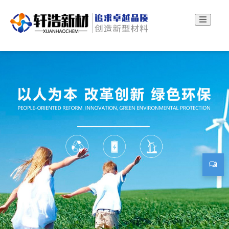
轩浩新材：钛酸酯偶联剂厂家、硅烷偶联剂厂家！